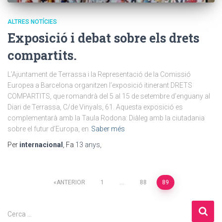
ALTRES NOTÍCIES
Exposició i debat sobre els drets
compartits.
L’Ajuntament de Terrassa i la Representació de la Comissió
Europea a Barcelona organitzen l’exposició itinerant DRETS
COMPARTITS, que romandrà del 5 al 15 de setembre d’enguany al
Diari de Terrassa, C/de Vinyals, 61. Aquesta exposició es
complementarà amb la Taula Rodona: Diàleg amb la ciutadania
sobre el futur d’Europa, en
Saber més
Per
internacional
, Fa
13 anys
,
Paginació
ANTERIOR
1
…
88
89
de
C
Cerca …
e