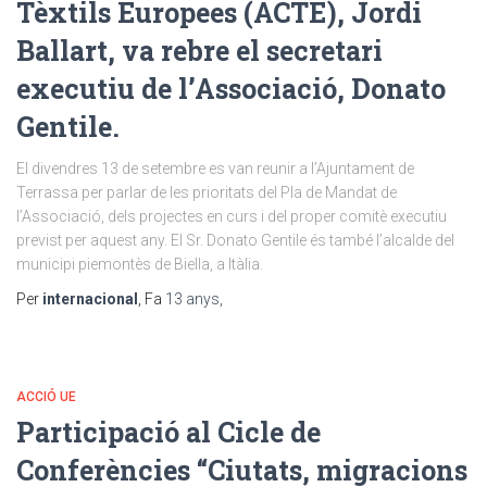
Tèxtils Europees (ACTE), Jordi
Ballart, va rebre el secretari
executiu de l’Associació, Donato
Gentile.
El divendres 13 de setembre es van reunir a l’Ajuntament de
Terrassa per parlar de les prioritats del Pla de Mandat de
l’Associació, dels projectes en curs i del proper comitè executiu
previst per aquest any. El Sr. Donato Gentile és també l’alcalde del
municipi piemontès de Biella, a Itàlia.
Per
internacional
, Fa
13 anys
,
ACCIÓ UE
Participació al Cicle de
Conferències “Ciutats, migracions