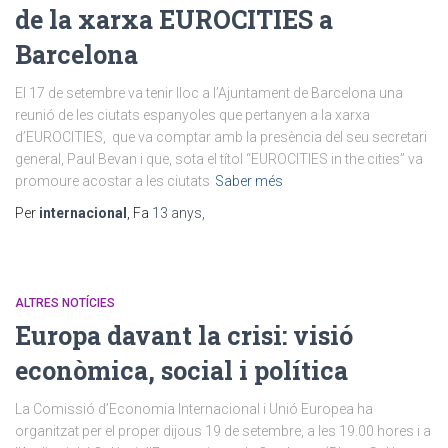
de la xarxa EUROCITIES a
Barcelona
El 17 de setembre va tenir lloc a l’Ajuntament de Barcelona una
reunió de les ciutats espanyoles que pertanyen a la xarxa
d’EUROCITIES, que va comptar amb la presència del seu secretari
general, Paul Bevan i que, sota el títol “EUROCITIES in the cities” va
promoure acostar a les ciutats
Saber més
Per
internacional
, Fa
13 anys
,
ALTRES NOTÍCIES
Europa davant la crisi: visió
econòmica, social i política
La Comissió d’Economia Internacional i Unió Europea ha
organitzat per el proper dijous 19 de setembre, a les 19.00 hores i a