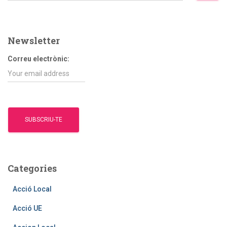
les
r
c
entrades
a
Newsletter
:
Correu electrònic:
Categories
Acció Local
Acció UE