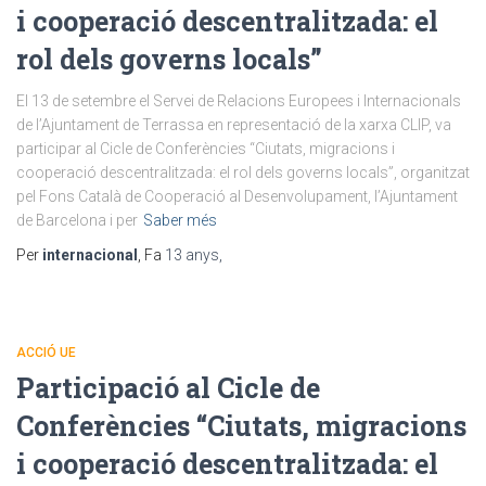
i cooperació descentralitzada: el
rol dels governs locals”
El 13 de setembre el Servei de Relacions Europees i Internacionals
de l’Ajuntament de Terrassa en representació de la xarxa CLIP, va
participar al Cicle de Conferències “Ciutats, migracions i
cooperació descentralitzada: el rol dels governs locals”, organitzat
pel Fons Català de Cooperació al Desenvolupament, l’Ajuntament
de Barcelona i per
Saber més
Per
internacional
, Fa
13 anys
,
ACCIÓ UE
Participació al Cicle de
Conferències “Ciutats, migracions
i cooperació descentralitzada: el