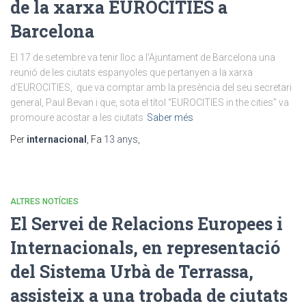
de la xarxa EUROCITIES a
Barcelona
El 17 de setembre va tenir lloc a l’Ajuntament de Barcelona una
reunió de les ciutats espanyoles que pertanyen a la xarxa
d’EUROCITIES, que va comptar amb la presència del seu secretari
general, Paul Bevan i que, sota el títol “EUROCITIES in the cities” va
promoure acostar a les ciutats
Saber més
Per
internacional
, Fa
13 anys
,
ALTRES NOTÍCIES
El Servei de Relacions Europees i
Internacionals, en representació
del Sistema Urbà de Terrassa,
assisteix a una trobada de ciutats