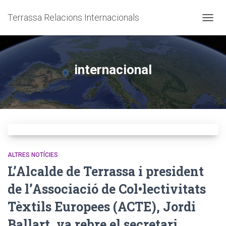
Terrassa Relacions Internacionals
CANVI
internacional
ALTRES NOTÍCIES
L’Alcalde de Terrassa i president
de l’Associació de Col•lectivitats
Tèxtils Europees (ACTE), Jordi
Ballart, va rebre el secretari