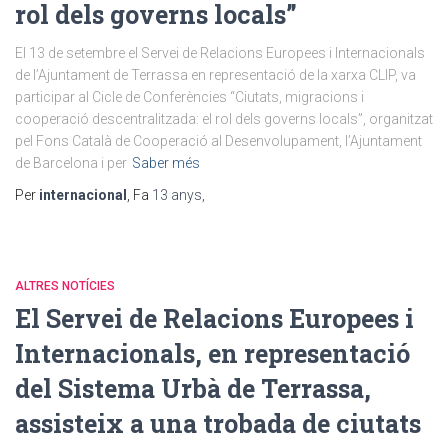
rol dels governs locals”
El 13 de setembre el Servei de Relacions Europees i Internacionals
de l’Ajuntament de Terrassa en representació de la xarxa CLIP, va
participar al Cicle de Conferències “Ciutats, migracions i
cooperació descentralitzada: el rol dels governs locals”, organitzat
pel Fons Català de Cooperació al Desenvolupament, l’Ajuntament
de Barcelona i per
Saber més
Per
internacional
, Fa
13 anys
,
ALTRES NOTÍCIES
El Servei de Relacions Europees i
Internacionals, en representació
del Sistema Urbà de Terrassa,
assisteix a una trobada de ciutats