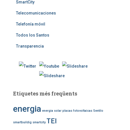
SmartCity
Telecomunicaciones
Telefonía móvil
Todos los Santos
Transparencia
Etiquetes més freqüents
energia
energia solar
placas fotovoltaicas
Sentilo
TEI
smartbuildig
smartcity