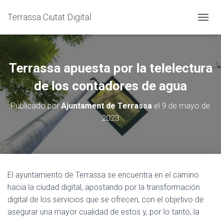
Terrassa Ciutat Digital
CAMBI
Terrassa apuesta por la telelectura
de los contadores de agua
Publicado por
Ajuntament de Terrassa
el
9 de mayo de
2023
El ayuntamiento de Terrassa se encuentra en el camino
hacia la ciudad digital, apostando por la transformación
digital de los servicios que se ofrecen, con el objetivo de
asegurar una mayor cualidad de estos y, por lo tanto, la