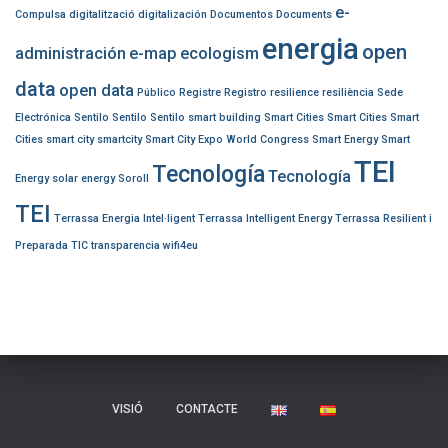
e-
Compulsa
digitalització
digitalización
Documentos
Documents
energia
open
administración
e-map
ecologism
data
open data
Público
Registre
Registro
resilience
resiliència
Sede
Electrónica
Sentilo
Sentilo
Sentilo
smart building
Smart Cities
Smart Cities
Smart
Cities
smart city
smartcity
Smart City Expo World Congress
Smart Energy
Smart
TEI
Tecnología
Tecnología
Energy
solar energy
Soroll
TEI
Terrassa Energia Intel·ligent
Terrassa Intelligent Energy
Terrassa Resilient i
Preparada
TIC
transparencia
wifi4eu
VISIÓ
CONTACTE