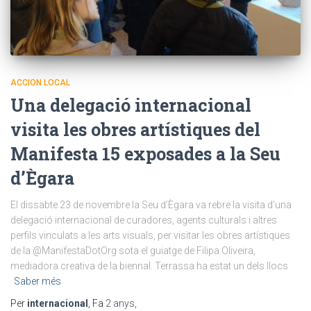
ACCION LOCAL
Una delegació internacional
visita les obres artístiques del
Manifesta 15 exposades a la Seu
d’Ègara
El dissabte 23 de novembre la Seu d’Ègara va rebre la visita d’una
delegació internacional de curadores, agents culturals i altres
perfils vinculats a les arts visuals, per visitar les obres artístiques
de la @ManifestaDotOrg sota el guiatge de Filipa Oliveira,
mediadora creativa de la biennal. Terrassa ha estat un dels llocs
Saber més
Per
internacional
, Fa
2 anys
,