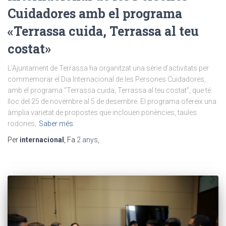
Cuidadores amb el programa
«Terrassa cuida, Terrassa al teu
costat»
L’Ajuntament de Terrassa ha organitzat una sèrie d’activitats per
commemorar el Dia Internacional de les Persones Cuidadores,
amb el programa “Terrassa cuida, Terrassa al teu costat”, que té
lloc del 25 de novembre al 5 de desembre. El programa ofereix una
àmplia varietat de propostes que inclouen ponències, taules
rodones,
Saber més
Per
internacional
, Fa
2 anys
,