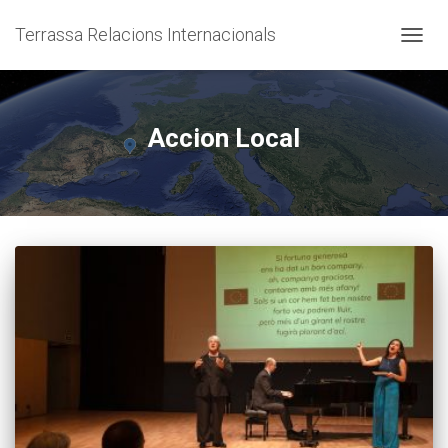
Terrassa Relacions Internacionals
CANVI
Accion Local