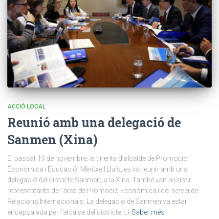
ACCIÓ LOCAL
Reunió amb una delegació de
Sanmen (Xina)
El passat 19 de novembre, la tinenta d’alcalde de Promoció
Econòmica i Educació, Meritxell Lluís, es va reunir amb una
delegació del districte Sanmen, a la Xina. També van assistir
representants de l’àrea de Promoció Econòmica i del servei de
Relacions Internacionals. La delegació de Sanmen va estar
encapçalada per l’alcalde del districte, Li
Saber més