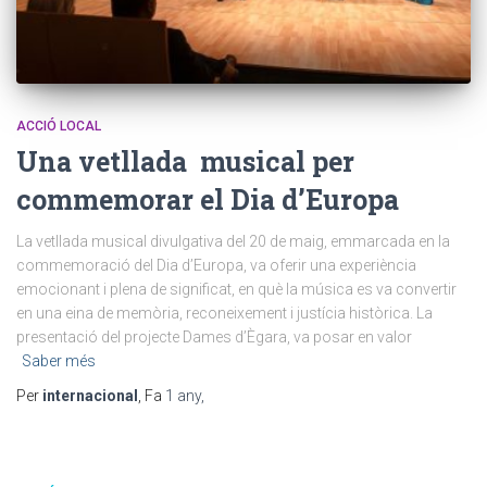
ACCIÓ LOCAL
Una vetllada musical per
commemorar el Dia d’Europa
La vetllada musical divulgativa del 20 de maig, emmarcada en la
commemoració del Dia d’Europa, va oferir una experiència
emocionant i plena de significat, en què la música es va convertir
en una eina de memòria, reconeixement i justícia històrica. La
presentació del projecte Dames d’Ègara, va posar en valor
Saber més
Per
internacional
, Fa
1 any
,