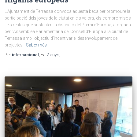
L’Ajuntament de Terrassa convoca aquesta beca per promoure la
participació dels joves de la ciutat en els valors, els compromisos
i els reptes que sustenten la distinció del Premi d’Europa, atorgada
per l’Assemblea Parlamentària del Consell d’Europa a la ciutat de
Terrassa amb l’objectiu d’incentivar el desenvolupament de
projectes i
Saber més
Per
internacional
, Fa
2 anys
,