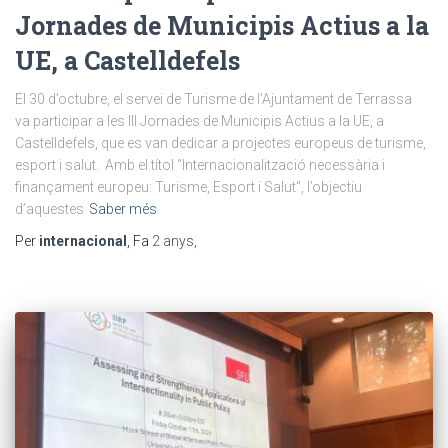
Jornades de Municipis Actius a la
UE, a Castelldefels
El 30 d’octubre, el servei de Turisme de l’Ajuntament de Terrassa
va participar a les III Jornades de Municipis Actius a la UE, a
Castelldefels, que es van dedicar a projectes europeus de turisme,
esport i salut. Amb el títol “Internacionalització necessària i
finançament europeu: Turisme, Esport i Salut”, l’objectiu
d’aquestes
Saber més
Per
internacional
, Fa
2 anys
,