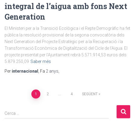
integral de l’aigua amb fons Next
Generation
El Ministeri per a la Transició Ecològica i el Repte Demogràfic ha fet
pública la resolució provisional de la segona convocatòria dels
Next Generation del Projecte Estratègic per a la Recuperació i la
Transformació Econòmica de Digitalització del Cicle de l’Aigua. El
projecte presentat per l’Ajuntament rebrà 5.571.914,53 euros dels
5.879.250,09
Saber més
Per
internacional
, Fa
2 anys
,
Paginació
1
2
…
4
SEGÜENT
de
C
Cerca …
e
les
r
c