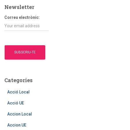
entrades
a
Newsletter
:
Correu electrònic:
Categories
Acció Local
Acció UE
Accion Local
Accion UE