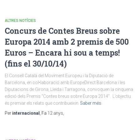
ALTRES NOTÍCIES
Concurs de Contes Breus sobre
Europa 2014 amb 2 premis de 500
Euros – Encara hi sou a temps!
(fins el 30/10/14)
El Consell Català del Moviment Europeu i la Diputació de
Barcelona, en col•laboració amb EuropeDirect Barcelona i les
Diputacions de Girona, Lleida i Tarragona, convoquen la cinquena
edició dels Premis “Contes breus sobre Europa 2014”. L’objectiu
és premiar els relats que contribueixin
Saber més
Per
internacional
, Fa
12 anys
,