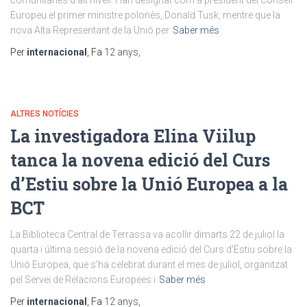
comunitàries d’alt nivell. Han designat com a president del Consell
Europeu el primer ministre polonès, Donald Tusk, mentre que la
nova Alta Representant de la Unió per
Saber més
Per
internacional
, Fa
12 anys
,
ALTRES NOTÍCIES
La investigadora Elina Viilup
tanca la novena edició del Curs
d’Estiu sobre la Unió Europea a la
BCT
La Biblioteca Central de Terrassa va acollir dimarts 22 de juliol la
quarta i última sessió de la novena edició del Curs d’Estiu sobre la
Unió Europea, que s’ha celebrat durant el mes de juliol, organitzat
pel Servei de Relacions Europees i
Saber més
Per
internacional
, Fa
12 anys
,