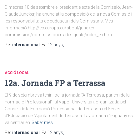
Dimecres 10 de setembre el president electe de la Comissió, Jean-
Claude Juncker, ha anunciat la composició de la nova Comissió i
les responsabilitats de cadascun dels Comissaris. Més
informació:http://ec.europa.eu/about/juncker-
commission/commissioners-designate/index_en.htm
Per
internacional
, Fa
12 anys
,
ACCIÓ LOCAL
12a. Jornada FP a Terrassa
El 9 de setembre va tenir lloc la jornada “A Terrassa, parlem de la
Formació Professional”, al Vapor Universitari, organitzada pel
Consell de la Formació Professional de Terrassa i el Servei
d’Educació de l’Ajuntament de Terrassa. La Jornada d’enguany es
va centrar en
Saber més
Per
internacional
, Fa
12 anys
,