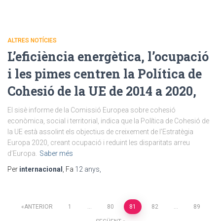
ALTRES NOTÍCIES
L’eficiència energètica, l’ocupació
i les pimes centren la Política de
Cohesió de la UE de 2014 a 2020,
El sisè informe de la Comissió Europea sobre cohesió
econòmica, social i territorial, indica que la Política de Cohesió de
la UE està assolint els objectius de creixement de l’Estratègia
Europa 2020, creant ocupació i reduint les disparitats arreu
d’Europa.
Saber més
Per
internacional
, Fa
12 anys
,
Paginació
ANTERIOR
1
…
80
81
82
…
89