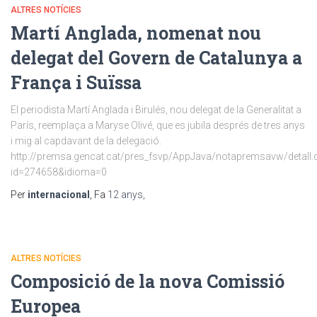
ALTRES NOTÍCIES
Martí Anglada, nomenat nou
delegat del Govern de Catalunya a
França i Suïssa
El periodista Martí Anglada i Birulés, nou delegat de la Generalitat a
París, reemplaça a Maryse Olivé, que es jubila després de tres anys
i mig al capdavant de la delegació.
http://premsa.gencat.cat/pres_fsvp/AppJava/notapremsavw/detall.
id=274658&idioma=0
Per
internacional
, Fa
12 anys
,
ALTRES NOTÍCIES
Composició de la nova Comissió
Europea