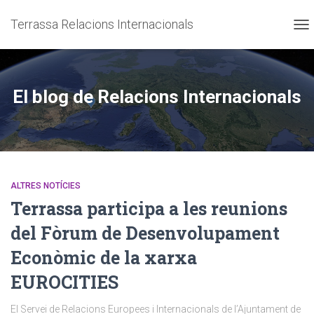
Terrassa Relacions Internacionals
CA
El blog de Relacions Internacionals
ALTRES NOTÍCIES
Terrassa participa a les reunions
del Fòrum de Desenvolupament
Econòmic de la xarxa
EUROCITIES
El Servei de Relacions Europees i Internacionals de l’Ajuntament de