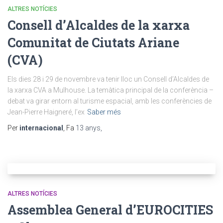
ALTRES NOTÍCIES
Consell d’Alcaldes de la xarxa
Comunitat de Ciutats Ariane
(CVA)
Els dies 28 i 29 de novembre va tenir lloc un Consell d’Alcaldes de
la xarxa CVA a Mulhouse. La temàtica principal de la conferència –
debat va girar entorn al turisme espacial, amb les conferències de
Jean-Pierre Haigneré, l’ex
Saber més
Per
internacional
, Fa
13 anys
,
ALTRES NOTÍCIES
Assemblea General d’EUROCITIES