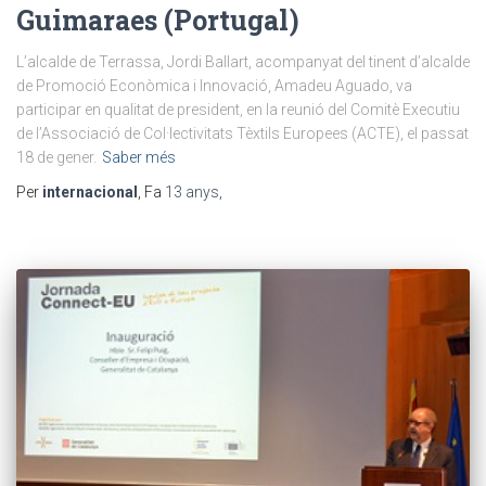
Guimaraes (Portugal)
L’alcalde de Terrassa, Jordi Ballart, acompanyat del tinent d’alcalde
de Promoció Econòmica i Innovació, Amadeu Aguado, va
participar en qualitat de president, en la reunió del Comitè Executiu
de l’Associació de Col·lectivitats Tèxtils Europees (ACTE), el passat
18 de gener.
Saber més
Per
internacional
, Fa
13 anys
,