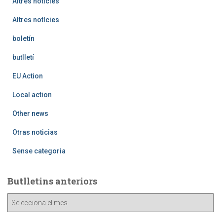
Altres notícies
Altres notícies
boletín
butlletí
EU Action
Local action
Other news
Otras noticias
Sense categoria
Butlletins anteriors
B
u
t