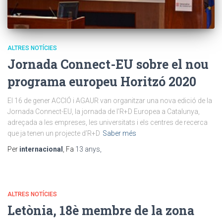
ALTRES NOTÍCIES
Jornada Connect-EU sobre el nou
programa europeu Horitzó 2020
El 16 de gener ACCIÓ i AGAUR van organitzar una nova edició de la
Jornada Connect-EU, la jornada de l’R+D Europea a Catalunya,
adreçada a les empreses, les universitats i els centres de recerca
que ja tenen un projecte d’R+D
Saber més
Per
internacional
, Fa
13 anys
,
ALTRES NOTÍCIES
Letònia, 18è membre de la zona