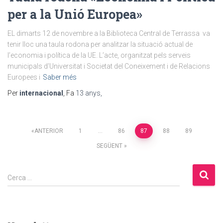
per a la Unió Europea»
EL dimarts 12 de novembre a la Biblioteca Central de Terrassa va
tenir lloc una taula rodona per analitzar la situació actual de
l’economia i política de la UE. L’acte, organitzat pels serveis
municipals d’Universitat i Societat del Coneixement i de Relacions
Europees i
Saber més
Per
internacional
, Fa
13 anys
,
Paginació
ANTERIOR
1
…
86
87
88
89
SEGÜENT
de
C
les
Cerca …
e
r
entrades
c
a