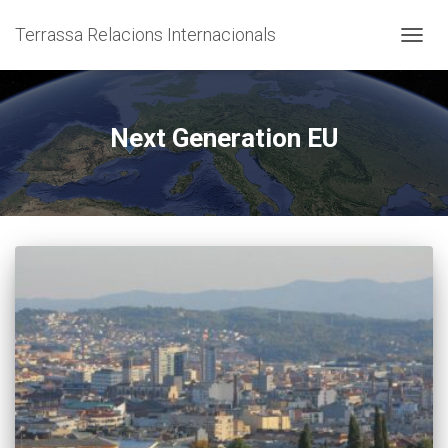
Terrassa Relacions Internacionals
CANVI
Next Generation EU