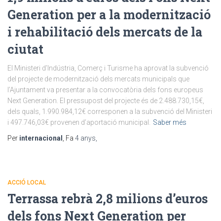
Generation per a la modernització
i rehabilitació dels mercats de la
ciutat
El Ministeri d’Indústria, Comerç i Turisme ha aprovat la subvenció
del projecte de modernització dels mercats municipals que
l’Ajuntament va presentar a la convocatòria dels fons europeus
Next Generation. El pressupost del projecte és de 2.488.730,15€,
dels quals, 1.990.984,12€ corresponen a la subvenció del Ministeri
i 497.746,03€ provenen d’aportació municipal.
Saber més
Per
internacional
, Fa
4 anys
,
ACCIÓ LOCAL
Terrassa rebrà 2,8 milions d’euros
dels fons Next Generation per