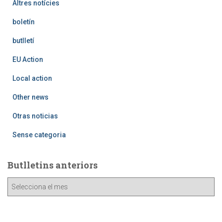
Altres notícies
boletín
butlletí
EU Action
Local action
Other news
Otras noticias
Sense categoria
Butlletins anteriors
B
u
t
l