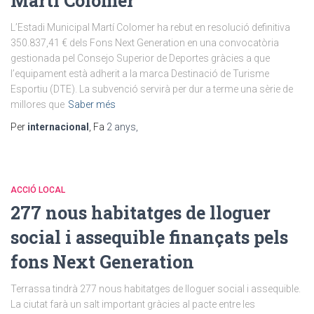
Martí Colomer
L’Estadi Municipal Martí Colomer ha rebut en resolució definitiva
350.837,41 € dels Fons Next Generation en una convocatòria
gestionada pel Consejo Superior de Deportes gràcies a que
l’equipament està adherit a la marca Destinació de Turisme
Esportiu (DTE). La subvenció servirà per dur a terme una sèrie de
millores que
Saber més
Per
internacional
, Fa
2 anys
,
ACCIÓ LOCAL
277 nous habitatges de lloguer
social i assequible finançats pels
fons Next Generation
Terrassa tindrà 277 nous habitatges de lloguer social i assequible.
La ciutat farà un salt important gràcies al pacte entre les