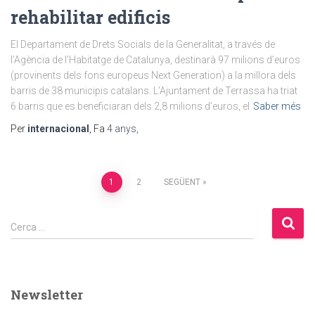
rehabilitar edificis
El Departament de Drets Socials de la Generalitat, a través de
l’Agència de l’Habitatge de Catalunya, destinarà 97 milions d’euros
(provinents dels fons europeus Next Generation) a la millora dels
barris de 38 municipis catalans. L’Ajuntament de Terrassa ha triat
6 barris que es beneficiaran dels 2,8 milions d’euros, el
Saber més
Per
internacional
, Fa
4 anys
,
Paginació
1
2
SEGÜENT
de
C
Cerca …
e
les
r
c
entrades
a
Newsletter
: