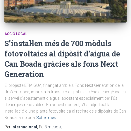
ACCIÓ LOCAL
S’instal·len més de 700 mòduls
fotovoltaics al dipòsit d’aigua de
Can Boada gràcies als fons Next
Generation
El projecte EFIAIGUA, finançat amb els Fons Next Generation de la
Unió Europea, impulsa la transició digital i l’eficiència energètica en
el servei d’abastament d’aigua, apostant especialment per l’ús
d’energies renovables. En aquest context, s’ha adjudicat la
instal·lació d’una planta fotovoltaica al recinte dels dipòsits de Can
Boada, amb una
Saber més
Per
internacional
, Fa
8 mesos
,