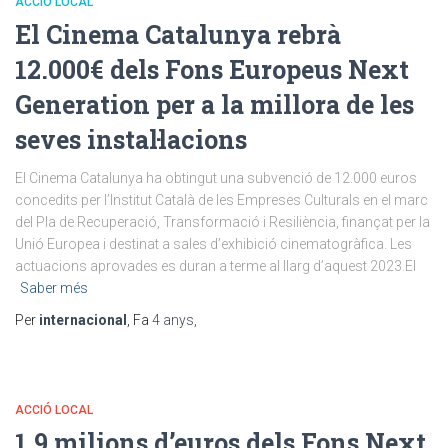
ACCIÓ LOCAL
El Cinema Catalunya rebrà
12.000€ dels Fons Europeus Next
Generation per a la millora de les
seves instal·lacions
El Cinema Catalunya ha obtingut una subvenció de 12.000 euros
concedits per l’Institut Català de les Empreses Culturals en el marc
del Pla de Recuperació, Transformació i Resiliència, finançat per la
Unió Europea i destinat a sales d’exhibició cinematogràfica. Les
actuacions aprovades es duran a terme al llarg d’aquest 2023.El
Saber més
Per
internacional
, Fa
4 anys
,
ACCIÓ LOCAL
1,9 milions d’euros dels Fons Next