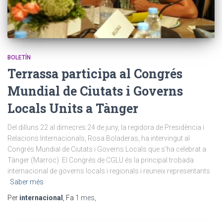
BOLETÍN
Terrassa participa al Congrés
Mundial de Ciutats i Governs
Locals Units a Tànger
Del dilluns 22 al dimecres 24 de juny, la regidora de Presidència i
Relacions Internacionals, Rosa Boladeras, ha intervingut al
Congrés Mundial de Ciutats i Governs Locals que s’ha celebrat a
Tànger (Marroc). El Congrés de CGLU és la principal trobada
internacional de governs locals i regionals i reuneix representants
Saber més
Per
internacional
, Fa
1 mes
,