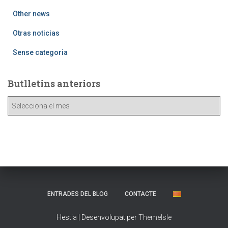
Other news
Otras noticias
Sense categoria
Butlletins anteriors
B
u
t
l
l
e
t
i
n
ENTRADES DEL BLOG
CONTACTE
s
a
Hestia | Desenvolupat per
ThemeIsle
n