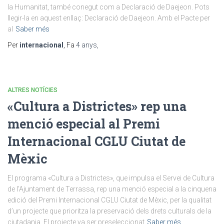
la Humanitat, també conegut com a Declaració de Daejeon. Pots
llegir-la en aquest enllaç: Declaració de Daejeon. Amb el Pacte per
al
Saber més
Per
internacional
, Fa
4 anys
,
ALTRES NOTÍCIES
«Cultura a Districtes» rep una
menció especial al Premi
Internacional CGLU Ciutat de
Mèxic
El programa «Cultura a Districtes», que impulsa el Servei de Cultura
de l’Ajuntament de Terrassa, rep una menció especial a la cinquena
edició del Premi Internacional CGLU Ciutat de Mèxic, per la qualitat
d’un projecte que prioritza la preservació dels drets culturals de la
ciutadania. El projecte va ser preseleccionat
Saber més