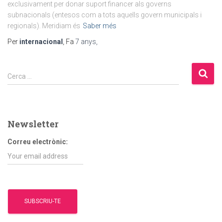
exclusivament per donar suport financer als governs
subnacionals (entesos com a tots aquells govern municipals i
regionals). Meridiam és
Saber més
Per
internacional
, Fa
7 anys
,
C
Cerca …
e
r
c
a
Newsletter
:
Correu electrònic: