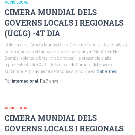
ACCIÓ LOCAL
CIMERA MUNDIAL DELS
GOVERNS LOCALS I REGIONALS
(UCLG) -4T DIA
El 4t dia de la Cimera Mundial dels Governs Locals i Regionals va
començar amb el llançament de la campanya “Plant Tree Not
Bombs” (planta arbres, i no bombes) i la presència d’alts
representants de CGLU, de la ciutat de Durban i del govern
sudafricà. Amb aquesta cerimònia simbòlica es
Saber més
Per
internacional
, Fa
7 anys
,
ACCIÓ LOCAL
CIMERA MUNDIAL DELS
GOVERNS LOCALS I REGIONALS