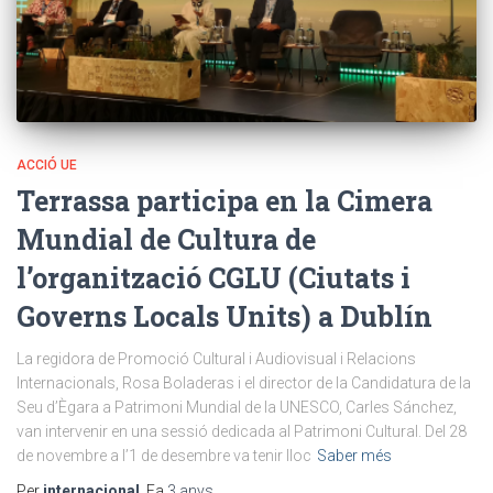
ACCIÓ UE
Terrassa participa en la Cimera
Mundial de Cultura de
l’organització CGLU (Ciutats i
Governs Locals Units) a Dublín
La regidora de Promoció Cultural i Audiovisual i Relacions
Internacionals, Rosa Boladeras i el director de la Candidatura de la
Seu d’Ègara a Patrimoni Mundial de la UNESCO, Carles Sánchez,
van intervenir en una sessió dedicada al Patrimoni Cultural. Del 28
de novembre a l’1 de desembre va tenir lloc
Saber més
Per
internacional
, Fa
3 anys
,