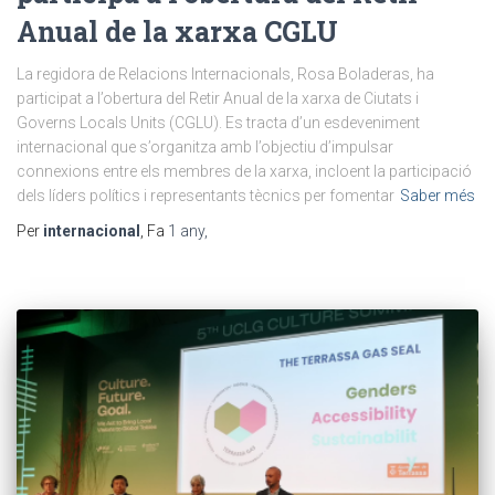
Anual de la xarxa CGLU
La regidora de Relacions Internacionals, Rosa Boladeras, ha
participat a l’obertura del Retir Anual de la xarxa de Ciutats i
Governs Locals Units (CGLU). Es tracta d’un esdeveniment
internacional que s’organitza amb l’objectiu d’impulsar
connexions entre els membres de la xarxa, incloent la participació
dels líders polítics i representants tècnics per fomentar
Saber més
Per
internacional
, Fa
1 any
,