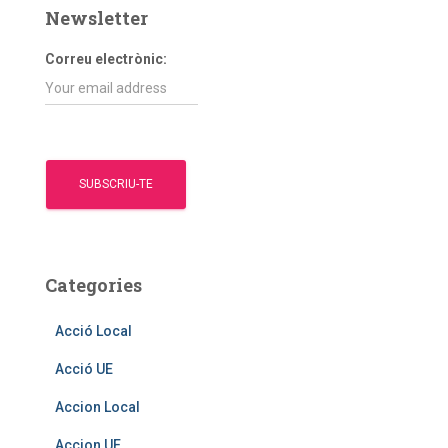
a
Newsletter
:
Correu electrònic:
Categories
Acció Local
Acció UE
Accion Local
Accion UE