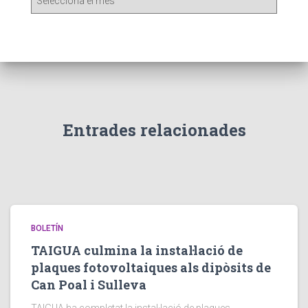
u
t
l
l
e
t
i
n
Entrades relacionades
s
a
n
t
e
r
i
BOLETÍN
o
TAIGUA culmina la instal·lació de
r
plaques fotovoltaiques als dipòsits de
s
Can Poal i Sulleva