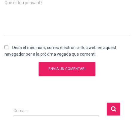
Què esteu pensant?
Desa el meu nom, correu electrònic i lloc web en aquest
navegador per a la pròxima vegada que comenti.
C
Cerca …
e
r
c