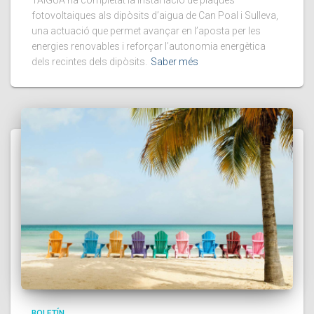
TAIGUA ha completat la instal·lació de plaques
fotovoltaiques als dipòsits d’aigua de Can Poal i Sulleva,
una actuació que permet avançar en l’aposta per les
energies renovables i reforçar l’autonomia energètica
dels recintes dels dipòsits.
Saber més
BOLETÍN