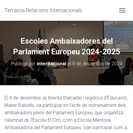
Terrassa Relacions Internacionals
CANVI
Escoles Ambaixadores del
Parlament Europeu 2024-2025
Publicat per
internacional
el
9 de desembre de 2024
El 4 de desembre, la tinenta d’alcalde i regidora d’Educació,
Maise Balcells, va participar en l’acte de nomenament dels
ambaixadors júnior del Parlament Europeu, que organitzà
l’alumnat de l’Escola El Cim, com a Escola Mentora
Ambaixadora del Parlament Europeu. Van participar com a