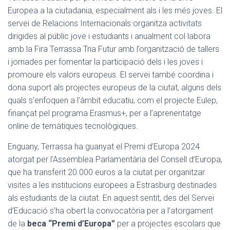
Europea a la ciutadania, especialment als i les més joves. El
servei de Relacions Internacionals organitza activitats
dirigides al públic jove i estudiants i anualment col·labora
amb la Fira Terrassa Tria Futur amb l’organització de tallers
i jornades per fomentar la participació dels i les joves i
promoure els valors europeus. El servei també coordina i
dona suport als projectes europeus de la ciutat, alguns dels
quals s’enfoquen a l’àmbit educatiu, com el projecte Eulep,
finançat pel programa Erasmus+, per a l’aprenentatge
online de temàtiques tecnològiques.
Enguany, Terrassa ha guanyat el Premi d’Europa 2024
atorgat per l’Assemblea Parlamentària del Consell d’Europa,
que ha transferit 20.000 euros a la ciutat per organitzar
visites a les institucions europees a Estrasburg destinades
als estudiants de la ciutat. En aquest sentit, des del Servei
d’Educació s’ha obert la convocatòria per a l’atorgament
de la
beca “Premi d’Europa”
per a projectes escolars que