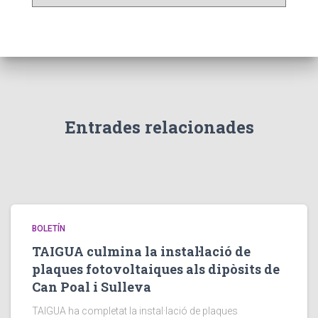
u
t
l
l
e
t
i
n
Entrades relacionades
s
a
n
t
e
r
i
BOLETÍN
o
TAIGUA culmina la instal·lació de
r
plaques fotovoltaiques als dipòsits de
s
Can Poal i Sulleva
TAIGUA ha completat la instal·lació de plaques