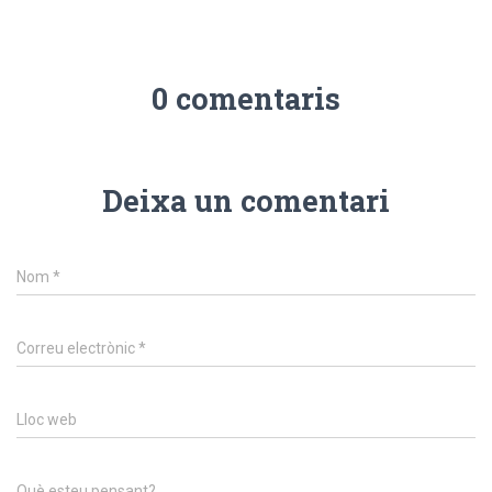
0 comentaris
Deixa un comentari
Nom
*
Correu electrònic
*
Lloc web
Què esteu pensant?