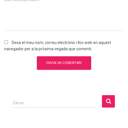
Desa el meu nom, correu electrònic i lloc web en aquest
navegador per a la pròxima vegada que comenti.
C
Cerca …
e
r
c
a