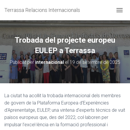
Terrassa Relacions Internacionals
CANVI
Trobada del projecte europeu
EULEP a Terrassa
Publicat per
internacional
el
19 de setembre de 2025
La ciutat ha acollit la trobada internacional dels membres
de govern de la Plataforma Europea d’Experiències
d’Aprenentatge, EULEP, una vintena d’experts tècnics de vuit
països europeus que, des del 2022, col·laboren per
impulsar l’excel·lència en la formació professional i