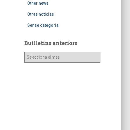
Other news
Otras noticias
Sense categoria
Butlletins anteriors
B
u
t
l
l
e
t
i
n
s
a
n