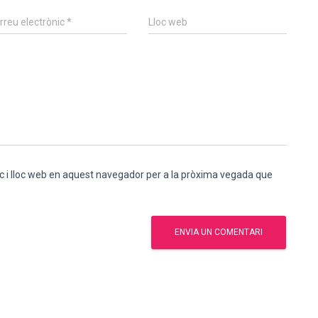
rreu electrònic
*
Lloc web
c i lloc web en aquest navegador per a la pròxima vegada que