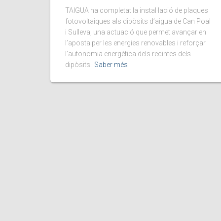
TAIGUA ha completat la instal·lació de plaques
fotovoltaiques als dipòsits d’aigua de Can Poal
i Sulleva, una actuació que permet avançar en
l’aposta per les energies renovables i reforçar
l’autonomia energètica dels recintes dels
dipòsits.
Saber més