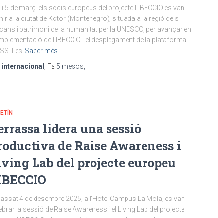
4 i 5 de març, els socis europeus del projecte LIBECCIO es van
nir a la ciutat de Kotor (Montenegro), situada a la regió dels
cans i patrimoni de la humanitat per la UNESCO, per avançar en
implementació de LIBECCIO i el desplegament de la plataforma
SS. Les
Saber més
r
internacional
, Fa
5 mesos
,
ETÍN
errassa lidera una sessió
roductiva de Raise Awareness i
iving Lab del projecte europeu
IBECCIO
passat 4 de desembre 2025, a l’Hotel Campus La Mola, es van
ebrar la sessió de Raise Awareness i el Living Lab del projecte