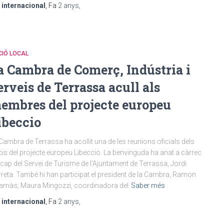
r
internacional
, Fa
2 anys
,
CIÓ LOCAL
a Cambra de Comerç, Indústria i
erveis de Terrassa acull als
embres del projecte europeu
ibeccio
Cambra de Terrassa ha acollit una de les reunions oficials dels
is del projecte europeu Libeccio. La benvinguda ha anat a càrrec
 cap del Servei de Turisme de l’Ajuntament de Terrassa, Jordi
reta. També hi han participat el president de la Cambra, Ramon
amàs; Maura Mingozzi, coordinadora del
Saber més
r
internacional
, Fa
2 anys
,