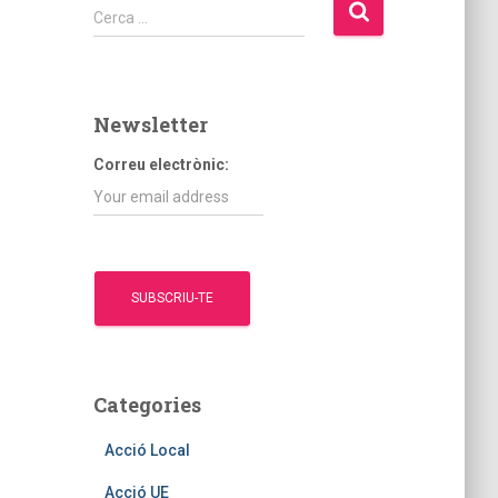
C
Cerca …
e
r
c
a
Newsletter
:
Correu electrònic:
Categories
Acció Local
Acció UE