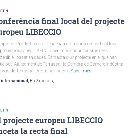
ETÍN
onferència final local del projecte
uropeu LIBECCIO
Vapor de Prodis ha estat l’escenari de la conferència final local
 projecte europeu LIBECCIO per impulsar un turisme més
tenible i basat en dades. Es tracta d’un projecte en el que han
ticipat l’Ajuntament de Terrassa i la Cambra de Comerç Indústria
erveis de Terrassa, coordinat i liderat
Saber més
r
internacional
, Fa
2 mesos
,
ETÍN
l projecte europeu LIBECCIO
nceta la recta final