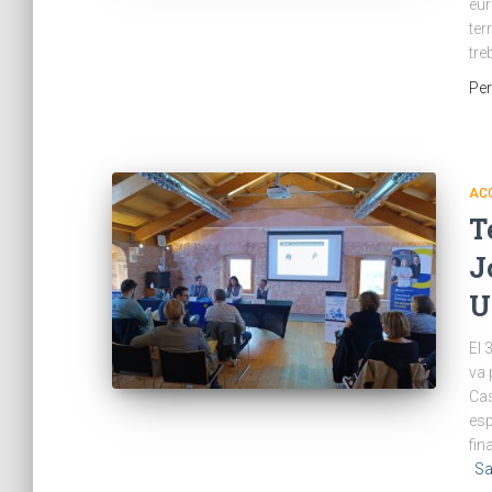
eur
ter
tre
Pe
AC
T
J
U
El 
va 
Cas
esp
fin
Sa