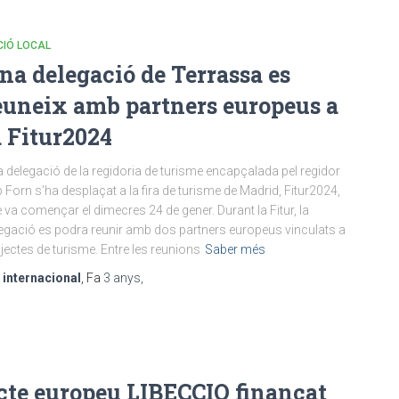
CIÓ LOCAL
na delegació de Terrassa es
euneix amb partners europeus a
a Fitur2024
 delegació de la regidoria de turisme encapçalada pel regidor
 Forn s’ha desplaçat a la fira de turisme de Madrid, Fitur2024,
 va començar el dimecres 24 de gener. Durant la Fitur, la
egació es podra reunir amb dos partners europeus vinculats a
jectes de turisme. Entre les reunions
Saber més
r
internacional
, Fa
3 anys
,
ecte europeu LIBECCIO finançat