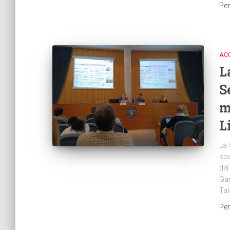
Pe
AC
L
S
m
L
La 
soc
del
Gar
Tal
Pe