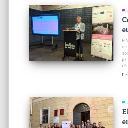
BOL
C
e
El 
del
sos
par
i S
Pe
BOL
E
e