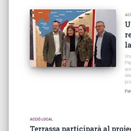
AC
U
r
l
Una
Pep
que
del
pro
Pe
ACCIÓ LOCAL
Terrassa participarà al proj