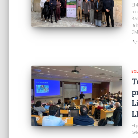
El 
reu
Bal
la 
DM
Pe
BOL
T
p
L
L
El 
cel