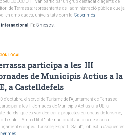
opeu LIBECCIO. Hi van participar un grup destacat d’agents del
ritori de Terrassa: representants de l’administració pública que ja
ballen amb dades, universitats com la
Saber més
r
internacional
, Fa
8 mesos
,
CION LOCAL
errassa participa a les III
ornades de Municipis Actius a la
E, a Castelldefels
30 d’octubre, el servei de Turisme de l’Ajuntament de Terrassa
participar a les III Jornades de Municipis Actius a la UE, a
telldefels, que es van dedicar a projectes europeus de turisme,
ort i salut. Amb el títol “Internacionalització necessària i
ançament europeu: Turisme, Esport i Salut”, l’objectiu d’aquestes
ber més